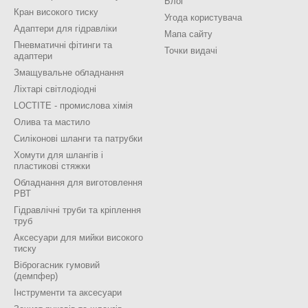
Блог
Кран високого тиску
Угода користувача
Адаптери для гідравліки
Мапа сайту
Пневматичні фітинги та
Точки видачі
адаптери
Змащувальне обладнання
Ліхтарі світлодіодні
LOCTITE - промислова хімія
Олива та мастило
Силіконові шланги та патрубки
Хомути для шлангів і
пластикові стяжки
Обладнання для виготовлення
РВТ
Гідравлічні труби та кріплення
труб
Аксесуари для мийки високого
тиску
Віброгасник гумовий
(демпфер)
Інструменти та аксесуари