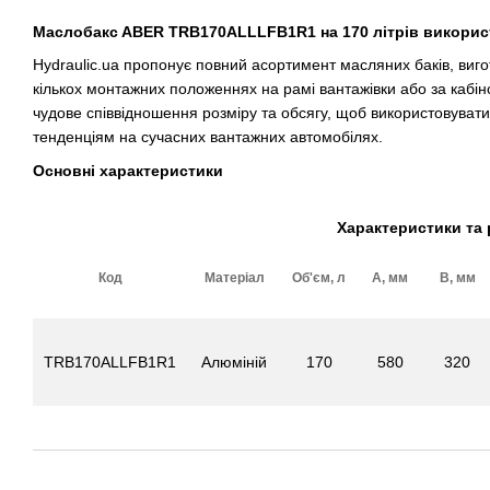
Маслобакc ABER TRB170ALLLFB1R1 на 170 літрів використо
Hydraulic.ua пропонує повний асортимент масляних баків, вигот
кількох монтажних положеннях на рамі вантажівки або за кабін
чудове співвідношення розміру та обсягу, щоб використовуват
тенденціям на сучасних вантажних автомобілях.
Основні характеристики
Характеристики та 
Код
Матеріал
Об'єм, л
А, мм
В, мм
TRB170ALLFB1R1
Алюміній
170
580
320