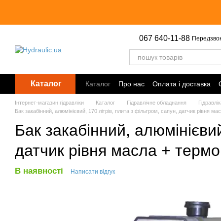
Перейти до основного контенту
067 640-11-88
Передзво
Каталог
Каталог
Про нас
Оплата і доставка
Інтернет-магазин гідравліки
Каталог
Гідравлічне обладнання
Гідравлік
Бак закабінний, алюмінієвий, 170 літрів, плита з фільтром, сапун, датчик рівня
Бак закабінний, алюмінієвий
датчик рівня масла + тер
В наявності
Написати відгук