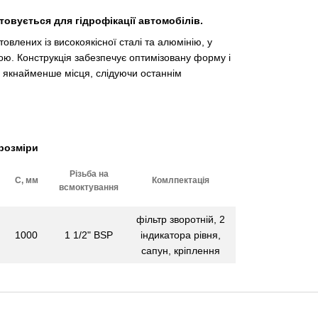
вується для гідрофікації автомобілів.
овлених із високоякісної сталі та алюмінію, у
ою. Конструкція забезпечує оптимізовану форму і
и якнайменше місця, слідуючи останнім
розміри
Різьба на
С, мм
Комлпектація
всмоктування
фільтр зворотній, 2
1000
1 1/2" BSP
індикатора рівня,
сапун, кріплення