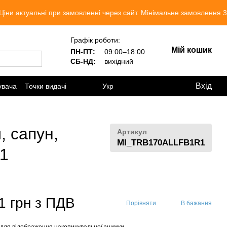
уальні при замовленні через сайт. Мінімальне замовлення 300 грн
Графік роботи:
Мій кошик
ПН-ПТ:
09:00–18:00
СБ-НД:
вихідний
Вхід
увача
Точки видачі
Укр
, сапун,
Артикул
MI_TRB170ALLFB1R1
R1
1 грн з ПДВ
Порівняти
В бажання
для відображення накопичувальної знижки