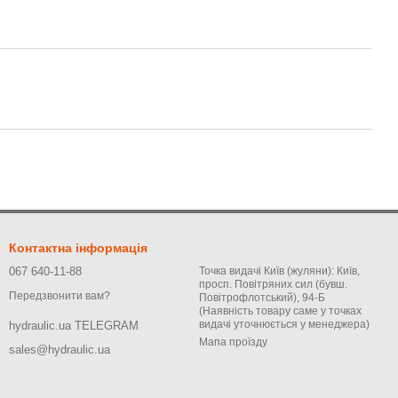
Контактна інформація
067 640-11-88
Точка видачі Київ (жуляни): Київ,
просп. Повітряних сил (бувш.
Передзвонити вам?
Повітрофлотський), 94-Б
(Наявність товару саме у точках
видачі уточнюється у менеджера)
hydraulic.ua TELEGRAM
Мапа проїзду
sales@hydraulic.ua