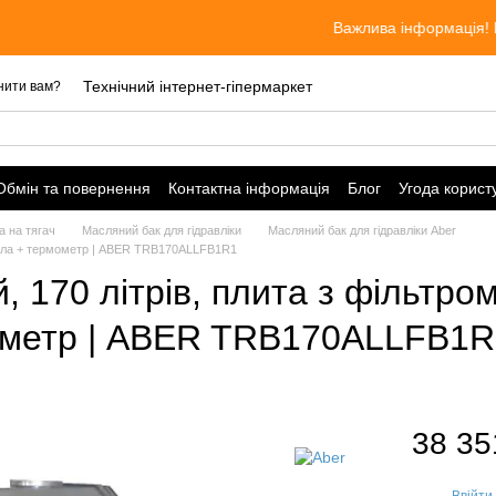
Важлива інформація! Ціни акт
Технічний інтернет-гіпермаркет
нити вам?
Обмін та повернення
Контактна інформація
Блог
Угода корист
а на тягач
Масляний бак для гідравліки
Масляний бак для гідравліки Aber
 масла + термометр | ABER TRB170ALLFB1R1
, 170 літрів, плита з фільтром
мометр | ABER TRB170ALLFB1
38 35
Ввійти