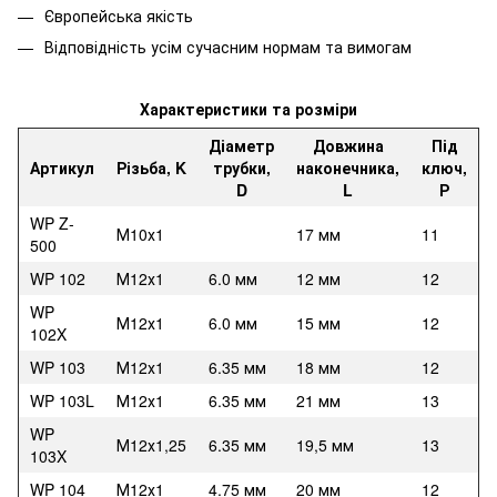
Європейська якість
Відповідність усім сучасним нормам та вимогам
Характеристики та розміри
Діаметр
Довжина
Під
Артикул
Різьба, K
трубки,
наконечника,
ключ,
D
L
Р
WP Z-
М10х1
17 мм
11
500
WP 102
М12х1
6.0 мм
12 мм
12
WP
М12х1
6.0 мм
15 мм
12
102X
WP 103
М12х1
6.35 мм
18 мм
12
WP 103L
М12х1
6.35 мм
21 мм
13
WP
М12х1,25
6.35 мм
19,5 мм
13
103X
WP 104
М12х1
4.75 мм
20 мм
12