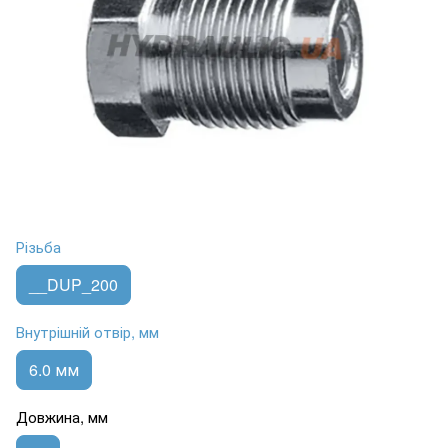
Різьба
__DUP_200
Внутрішній отвір, мм
6.0 мм
Довжина, мм