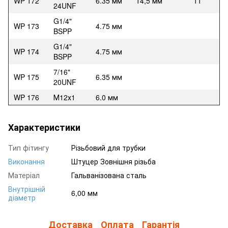
WP 172
6.35 мм
14,5 мм
11
24UNF
G1/4"
WP 173
4.75 мм
BSPP
G1/4"
WP 174
4.75 мм
BSPP
7/16"
WP 175
6.35 мм
20UNF
WP 176
М12х1
6.0 мм
Характеристики
Тип фітингу
Різьбовий для трубки
Виконання
Штуцер Зовнішня різьба
Матеріал
Гальванізована сталь
Внутрішній
6,00 мм
діаметр
Доставка
Оплата
Гарантія