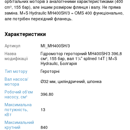
орбітальних моторів з аналогічними характеристиками (400
cm³, 155 бар), але іншим розміром флянця і валу. Не пряма
заміна. M+S Hydraulic MH400SH/3 = OMS 400 функціонально,
але потрібен перехідний фланець.
Характеристики
Артикул
MI_MH400SH/3
Назва
Гідромотор героторний MH400SH/3 396,8
модифікації
см³, 155 бар, вал 1¼″ splined 14T | M+S
Hydraulic, Болгарія
Тип мотору
Героторні
Вал насоса/
Ø32 мм, циліндричний, шпонка
мотора
Робочий об'єм
396.80
насосу, см³
Максимальна
потужність,
13
кВт
Максимальний
крутний
840