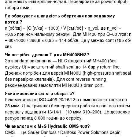
але мають інші кріплення/вал. Перевіряйте за power-output і
габаритами.
Як обрахувати швидкість обертання при заданому
потоці?
n [об/хв] = (Q [л/хв] × 1000) / V [см³/об] × η_vol, де η_vol =
~0,95 при номінальному режимі. Для MH400 при Q=60 л/хв: n
= 60×1000 / 396,8 × 0,95 ≈ 144 об/хв. Це у межах cont (185 об/
хв).
Чи потрібен дренаж T для MH400SH/3?
За standard виконання — НІ. Стандартний MH400 (без
суфіксу U) має штатний shaft seal до 14 бар у return line.
Дренаж потрібен для версії MH400U (high-pressure shaft seal
без перевірки клапанів). Для cont reverse running
рекомендовано замовляти MH400U з drain port.
Який масляний фільтр обирати?
Рекомендовано ISO 4406 20/16/13 з номінальною тонкістю
25 мкм. Для тривалої безперервної роботи з cont вантажем
перевагу віддавати 16/14/11 (10 мкм β10=200). Це дозволяє
ресурс понад 8 000 годин до сервісу.
Чи аналогом є M+S Hydraulic OMS 400?
OMS — це Sauer-Danfoss / Danfoss Power Solutions серія