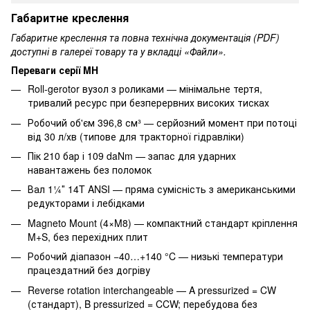
Габаритне креслення
Габаритне креслення та повна технічна документація (PDF)
доступні в галереї товару та у вкладці «Файли».
Переваги серії MH
Roll-gerotor вузол з роликами — мінімальне тертя,
тривалий ресурс при безперервних високих тисках
Робочий об'єм 396,8 см³ — серйозний момент при потоці
від 30 л/хв (типове для тракторної гідравліки)
Пік 210 бар і 109 daNm — запас для ударних
навантажень без поломок
Вал 1¼″ 14T ANSI — пряма сумісність з американськими
редукторами і лебідками
Magneto Mount (4×M8) — компактний стандарт кріплення
M+S, без перехідних плит
Робочий діапазон −40…+140 °C — низькі температури
працездатний без догріву
Reverse rotation interchangeable — A pressurized = CW
(стандарт), B pressurized = CCW; перебудова без