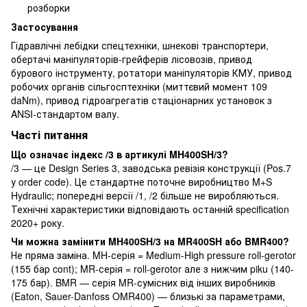
розборки
Застосування
Гідравлічні лебідки спецтехніки, шнекові транспортери,
обертачі маніпуляторів-грейферів лісовозів, привод
бурового інструменту, ротатори маніпуляторів КМУ, привод
робочих органів сільгосптехніки (миттєвий момент 109
daNm), привод гідроагрегатів стаціонарних установок з
ANSI-стандартом валу.
Часті питання
Що означає індекс /3 в артикулі MH400SH/3?
/3 — це Design Series 3, заводська ревізія конструкції (Pos.7
у order code). Це стандартне поточне виробництво M+S
Hydraulic; попередні версії /1, /2 більше не виробляються.
Технічні характеристики відповідають останній specification
2020+ року.
Чи можна замінити MH400SH/3 на MR400SH або BMR400?
Не пряма заміна. MH-серія = Medium-High pressure roll-gerotor
(155 бар cont); MR-серія = roll-gerotor але з нижчим piku (140-
175 бар). BMR — серія MR-сумісних від інших виробників
(Eaton, Sauer-Danfoss OMR400) — близькі за параметрами,