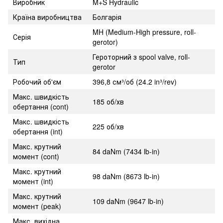
Виробник
M+S Hydraulic
Країна виробництва
Болгарія
MH (Medium-High pressure, roll-
Серія
gerotor)
Героторний з spool valve, roll-
Тип
gerotor
Робочий об'єм
396,8 см³/об (24.2 in³/rev)
Макс. швидкість
185 об/хв
обертання (cont)
Макс. швидкість
225 об/хв
обертання (int)
Макс. крутний
84 daNm (7434 lb-in)
момент (cont)
Макс. крутний
98 daNm (8673 lb-in)
момент (int)
Макс. крутний
109 daNm (9647 lb-in)
момент (peak)
Макс. вихідна