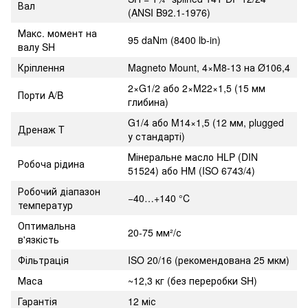
Вал
(ANSI B92.1-1976)
Макс. момент на
95 daNm (8400 lb-in)
валу SH
Кріплення
Magneto Mount, 4×M8-13 на Ø106,4
2×G1/2 або 2×M22×1,5 (15 мм
Порти A/B
глибина)
G1/4 або M14×1,5 (12 мм, plugged
Дренаж T
у стандарті)
Мінеральне масло HLP (DIN
Робоча рідина
51524) або HM (ISO 6743/4)
Робочий діапазон
−40…+140 °C
температур
Оптимальна
20-75 мм²/с
в'язкість
Фільтрація
ISO 20/16 (рекомендована 25 мкм)
Маса
~12,3 кг (без переробки SH)
Гарантія
12 міс