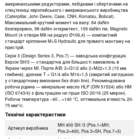
американськими редукторами, лебідками і обертачами на
спецтехніці європейського і американського виробництва
(Caterpillar, John Deere, Case, CNH, Komatsu, Bobcat).
Максимальний крутний момент на валу: 84 daNm
безперервно, 98 daNm інтермітент, 109 daNm пік. Magneto
Mount (4 отвори M8 на радіусі Ø106,4) — компактний
стандарт кріплення M+S Hydraulic для прямого монтажу на
пристрій.
Серія 3 (Design Series 3, Pos.7) — заводська конфігурація.
Версія SH/3 — стандартна для більшості замовлень в
Україні через MI. Порти A/B: 2×G1/2 або 2×M22×1,5 (15 мм
глибина); дренаж T = G1/4 або M14×1,5 (закритий заглушкою
у стандартному виконанні без drain line). Рекомендована
робоча рідина — мінеральне масло HLP (DIN 51524) або HM
(ISO 6743/4) з фільтрацією не гірше ISO 20/16 (25 мікрон).
Робоча температура −40…+140 °C, оптимальна в'язкість 20-
75 мм²/с.
Технічні характеристики
MH 400 SH /3 (Pos.1=MH,
Артикул виробника
Pos.2=400, Pos.3=SH, Pos.7=3)