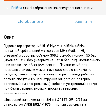
Ввійти
для відображення накопичувальної знижки
%
До обраного
Порівняти
Опис
Гідромотор героторний
M+S Hydraulic MH400SH/3
—
потужний орбітальний мотор серії MH (Medium-High
pressure) з робочим об'ємом 396,8 см³/об, тиском 155 бар
(номінал), 190 бар (інтермітент) і 210 бар (пік), номінальною
швидкістю 185 об/хв (225 cont int). Призначений для
приводів з високим моментом і середньою швидкістю:
лебідки, шнеки, обертачі маніпуляторів, привод робочих
органів спецтехніки. Конструкція roll-gerotor (роторно-
роликовий вузол з роликами) забезпечує тривалий ресурс
при безперервних високих тисках і реверсних
навантаженнях.
Шліцьовий вал виконання
SH = 1¼″ 14T DP 12/24
за
стандартом
ANSI B92.1-1976
— пряма сумісність з