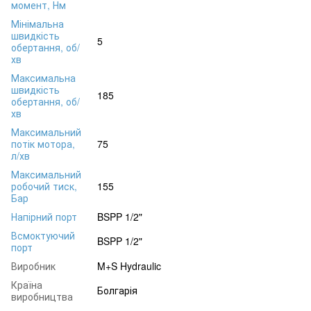
момент, Нм
Мінімальна
швидкість
5
обертання, об/
хв
Максимальна
швидкість
185
обертання, об/
хв
Максимальний
потік мотора,
75
л/хв
Максимальний
робочий тиск,
155
Бар
Напірний порт
BSPP 1/2"
Всмоктуючий
BSPP 1/2"
порт
Виробник
M+S Hydraulic
Країна
Болгарія
виробництва