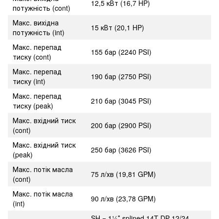
12,5 кВт (16,7 HP)
потужність (cont)
Макс. вихідна
15 кВт (20,1 HP)
потужність (int)
Макс. перепад
155 бар (2240 PSI)
тиску (cont)
Макс. перепад
190 бар (2750 PSI)
тиску (int)
Макс. перепад
210 бар (3045 PSI)
тиску (peak)
Макс. вхідний тиск
200 бар (2900 PSI)
(cont)
Макс. вхідний тиск
250 бар (3626 PSI)
(peak)
Макс. потік масла
75 л/хв (19,81 GPM)
(cont)
Макс. потік масла
90 л/хв (23,78 GPM)
(int)
SH = 1¼″ splined 14T DP 12/24