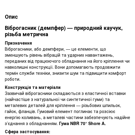
Опис
Віброгасник (демпфер) — природний каучук,
різьба метрична
Призначення
Віброгасники, або демпфери, — це елементи, що
зменшують рівень вібрацій та ударних навантажень,
переданих від працюючого обладнання на його кріплення чи
навколишні конструкції. Вони допомагають продовжити
термін служби техніки, знизити шум та підвищити комфорт
роботи.
Конструкція та матеріали
Зазвичай віброгасники складаються з еластичної вставки
(найчастіше з натуральної чи синтетичної гуми) та
металевих деталей для кріплення — різьбових шпильок,
гайок, фланців. Гумовий елемент поглинає та розсіює
енергію коливань, а металеві частини забезпечують надійне
з’єднання з обладнанням.
Гума NBR 70° Shore A.
Сфера застосування: