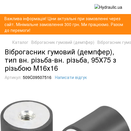
Важлива інформація! Ціни актуальні при замовленні через
сайт. Мінімальне замовлення 300 грн. Ми працюємо. Разом
до перемоги!
Каталог
Віброгасник гумовий (демпфер)
Віброгасник гумо
Віброгасник гумовий (демпфер),
тип вн. різьба-вн. різьба, 95Х75 з
різьбою M16х16
Артикул:
509C09507516
Написати відгук