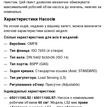
гвинтом. Цей гвинт дозволяє механічно обмежувати
максимальний робочий об'єм насоса до значень, нижчих за
номінальні.
Характеристики Насосів
На основі кодів, наданих у вашому запиті, можна визначити
ключові характеристики кожної моделі:
Спільні характеристики для всіх 8 моделей:
Виробник:
OMFB
Тип фланця:
ISO 7653 (4 отвори)
Тип вала:
DIN 5462 8x32x36 (ISO 14)
Тип портів:
BSPP (GAS)
Задня кришка:
Стандартна осьова (Axial, STANDARD)
Тип регулятора:
Load Sensing (LS)
Регулювання об'єму:
Присутнє (Adjustable)
Індивідуальні характеристики:
65011106LS2 / 65011106LS7:
Насоси з номінальним
робочим об'ємом
60 см³
. Модель LS2 має
праве
обертання
, а модель LS7 —
ліве обертання
.