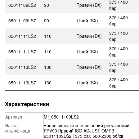
375 / 400
65011109LS2
90
Правий (DX)
бар
375 / 400
65011109LS7
90
Лівий (SX)
бар
375 / 400
65011111LS2
110
Правий (DX)
бар
375 / 400
65011111LS7
110
Лівий (SX)
бар
375 / 400
65011113LS2
130
Правий (DX)
бар
375 / 400
65011113LS7
130
Лівий (SX)
бар
Характеристики
Артикул
MI_65011109LS2
Назва
Насос аксіально-поршневий регулюємий
модифікації
PPV90 Правий ISO ADJUST OMFB
65011109LS2 | 375 bar, 500-2300 об/хв,