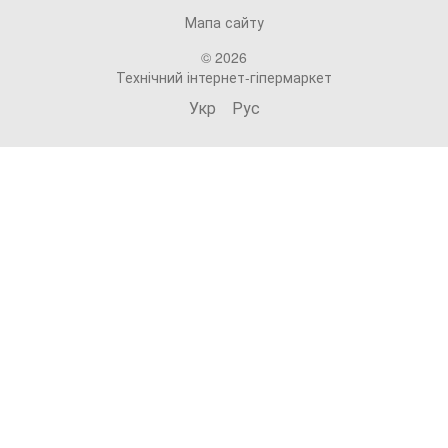
Мапа сайту
© 2026
Технічний інтернет-гіпермаркет
Укр
Рус