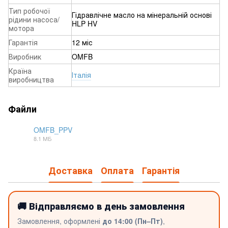
Тип робочої
Гідравлічне масло на мінеральній основі
рідини насоса/
HLP HV
мотора
Гарантія
12 міс
Виробник
OMFB
Країна
Італія
виробництва
Файли
OMFB_PPV
8.1 МБ
PDF
Доставка
Оплата
Гарантія
🚚 Відправляємо в день замовлення
Замовлення, оформлені
до 14:00 (Пн–Пт)
,