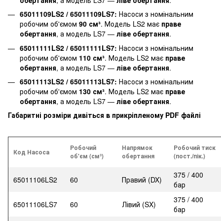
65011109LS2 / 65011109LS7:
Насоси з номінальним
робочим об'ємом
90 см³
. Модель LS2 має
праве
обертання
, а модель LS7 —
ліве обертання
.
65011111LS2 / 65011111LS7:
Насоси з номінальним
робочим об'ємом
110 см³
. Модель LS2 має
праве
обертання
, а модель LS7 —
ліве обертання
.
65011113LS2 / 65011113LS7:
Насоси з номінальним
робочим об'ємом
130 см³
. Модель LS2 має
праве
обертання
, а модель LS7 —
ліве обертання
.
Габаритні розміри дивіться в прикріпленому PDF файлі
Робочий
Напрямок
Робочий тиск
Код Насоса
об'єм (см³)
обертання
(пост./пік.)
375 / 400
65011106LS2
60
Правий (DX)
бар
375 / 400
65011106LS7
60
Лівий (SX)
бар