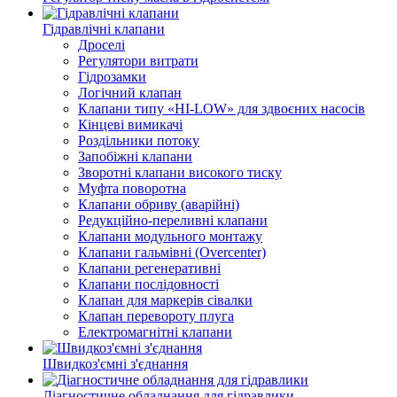
Гідравлічні клапани
Дроселі
Регулятори витрати
Гідрозамки
Логічний клапан
Клапани типу «HI-LOW» для здвоєних насосів
Кінцеві вимикачі
Роздільники потоку
Запобіжні клапани
Зворотні клапани високого тиску
Муфта поворотна
Клапани обриву (аварійні)
Редукційно-переливні клапани
Клапани модульного монтажу
Клапани гальмівні (Overcenter)
Клапани регенеративні
Клапани послідовності
Клапан для маркерів сівалки
Клапан перевороту плуга
Електромагнітні клапани
Швидкоз'ємні з'єднання
Діагностичне обладнання для гідравлики