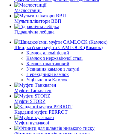
Маслостанції
Мультиплікатори ВВП
Гідравлічна лебідка
Швидкоз'ємні муфти CAMLOCK (Камлок)
Камлок алюмінієвий
Камлок з нержавіючої сталі
Камлок пластиковий
З'єднання камлок з латуні
Перехідники камлок
Ущільнення Камлок
Муфти Танкваген
Муфти STORZ
Карданні муфти PERROT
Муфти кулачкові
Фітинги для шлангів низького тиску