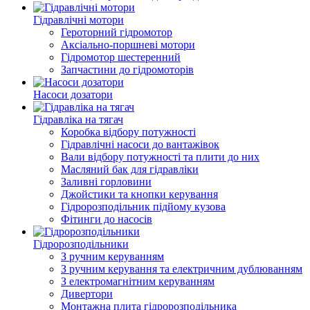
Гідравлічні мотори
Героторний гідромотор
Аксіально-поршневі мотори
Гідромотор шестеренний
Запчастини до гідромоторів
Насоси дозатори
Гідравліка на тягач
Коробка відбору потужності
Гідравлічні насоси до вантажівок
Вали відбору потужності та плити до них
Масляний бак для гідравліки
Заливні горловини
Джойстики та кнопки керування
Гідророзподільник підйому кузова
Фітинги до насосів
Гідророзподільники
З ручним керуванням
З ручним керування та електричним дублюванням
З електромагнітним керуванням
Дивертори
Монтажна плита гідророзподільника