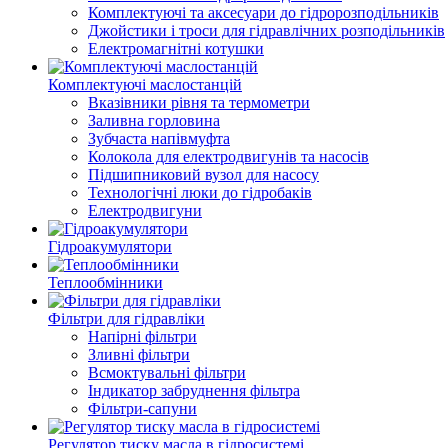
Комплектуючі та аксесуари до гідророзподільників
Джойстики і троси для гідравлічних розподільників
Електромагнітні котушки
Комплектуючі маслостанцій
Вказівники рівня та термометри
Заливна горловина
Зубчаста напівмуфта
Колокола для електродвигунів та насосів
Підшипниковий вузол для насосу
Технологічні люки до гідробаків
Електродвигуни
Гідроакумулятори
Теплообмінники
Фільтри для гідравліки
Напірні фільтри
Зливні фільтри
Всмоктувальні фільтри
Індикатор забруднення фільтра
Фільтри-сапуни
Регулятор тиску масла в гідросистемі