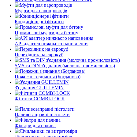
Муфти для паропроводів
Кондиціонерні фітинги
Промислові муфти для бетону
API адаптер нижнього наповнення
Перехідник на єврокуб
SMS та DIN з'єднання (молочна промисловість)
Пожежні з'єднання (Богданова)
З'єднання GUILLEMIN
Фітинги СOMBI-LOCK
Паливозаправні пістолети
Фільтри для палива
Лічильники та витратоміри