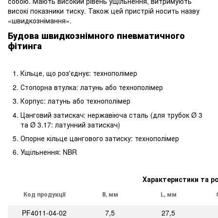
собою. Мають високий рівень ущільнення, витримують
високі показники тиску. Також цей пристрій носить назву
«швидкознімання».
Будова швидкознімного пневматичного
фітинга
Кільце, що роз'єднує: технополімер
Стопорна втулка: латунь або технополімер
Корпус: латунь або технополімер
Цанговий затискач: нержавіюча сталь (для трубок Ø 3
та Ø 3.17: латунний затискач)
Опорне кільце цангового затиску: технополімер
Ущільнення: NBR
Характеристики та р
Код продукції
В, мм
L, мм
PF4011-04-02
7,5
27,5