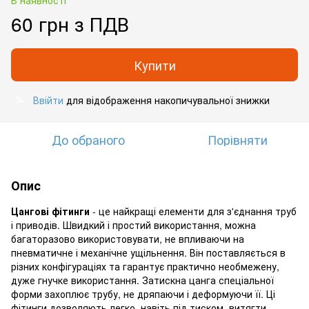
60 грн з ПДВ
Купити
Ввійти
для відображення накопичувальної знижки
%
До обраного
Порівняти
Опис
Цангові фітинги
- це найкращі елементи для з'єднання труб
і приводів. Швидкий і простий використання, можна
багаторазово використовувати, не впливаючи на
пневматичне і механічне ущільнення. Він поставляється в
різних конфігураціях та гарантує практично необмежену,
дуже гнучке використання. Затискна цанга спеціальної
форми захоплює трубу, не дряпаючи і деформуючи її. Ці
фітинги дозволяють легко, навіть під тиском, витягти