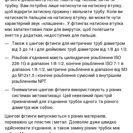
трубку. Вам потрібно лише натиснути на натискну втулку,
щоб відкрити затискну пружину і звільнити трубу. Коли ви
натискаєте пальцем на натискну втулку, ви можете чути
характерний звук «клацання». У фітингах натискна втулка
має запатентовані пази для викруток, щоб полегшити
зняття у додатках, недоступних для пальців.
Також є цангові фітинги для метричних труб діаметром
від 3 до 14 і для дюймових труб діаметром від 1/8 до 1/2.
Різьбові з'єднання мають циліндричне різьблення ISO
228-1G в діапазоні 1/8-1/2, конічне різьблення ISO 7-1 в
діапазоні 1/8-1/2, метричне різьблення в діапазоні від M3
до M12x1,5 і конічне різьблення сумісний з внутрішнім
різьбленням NPT
Пневматичні цангові фітинги використовують у різних
системах автоматизації. Цей невеликий пристрій
призначений для з'єднання трубок одного та різного
діаметра між собою.
Цангові фітинги випускаються з різних матеріалів,
переважно це пластик і метал. Дозволяє дуже швидко
здійснювати з'єднання, а також заміну різних трубок між