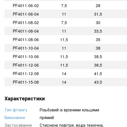
PF4011-06-02
7,5
28
PF4011-06-04
11
31,5
PF4011-08-02
7,5
30
PF4011-08-04
11
33,5
PF4011-08-06
11,5
35
PF4011-10-04
11
38
PF4011-10-06
11,5
38,5
PF4011-12-06
11,5
38,5
PF4011-12-08
14
41,5
PF4011-15-08
14
43,5
Характеристики
Тип фітингу
Різьбовий із врізними кільцями
Виконання
прямий
Застосування
Стиснене повітря, вода технічна,