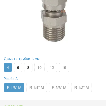
Діаметр трубки 1, мм
4
6
8
10
12
15
Різьба А
R 1/8" M
R 1/4" M
R 3/8" M
R 1/2" M
В наявності