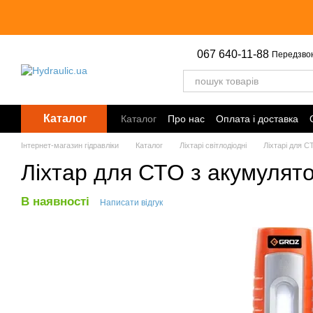
Перейти до основного контенту
067 640-11-88
Передзво
Каталог
Каталог
Про нас
Оплата і доставка
Інтернет-магазин гідравліки
Каталог
Ліхтарі світлодіодні
Ліхтарі для 
Ліхтар для СТО з акумулят
В наявності
Написати відгук