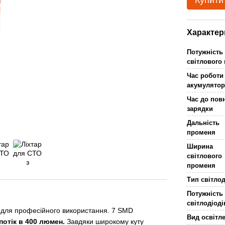
Купити
Характер
Потужність
світлового
Час роботи
акумулятор
Час до пов
зарядки
Дальність
променя
Ширина
світлового
променя
Тип світло
Потужність
світлодіоді
 для професійного використання. 7 SMD
Вид освітл
потік в 400 люмен.
Завдяки широкому куту