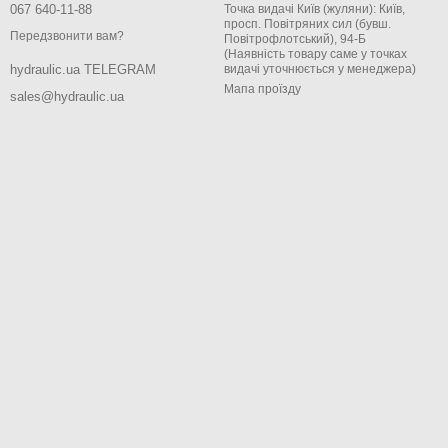
067 640-11-88
Точка видачі Київ (жуляни): Київ,
просп. Повітряних сил (бувш.
Передзвонити вам?
Повітрофлотський), 94-Б
(Наявність товару саме у точках
видачі уточнюється у менеджера)
hydraulic.ua TELEGRAM
Мапа проїзду
sales@hydraulic.ua