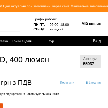
ктуальні при замовленні через сайт. Мінімальне замовлення 300 гр
Графік роботи:
Мій кошик
ПН-ПТ:
09:00–18:00
СБ-НД:
вихідний
Вхід
увача
Точки видачі
Укр
MD, 400 люмен
Артикул
55037
 грн з ПДВ
Порівняти
В бажання
для відображення накопичувальної знижки