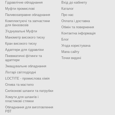
Гідравлічне обладнання
Вхід до кабінету
Муфти промислові
Каталог
Паливозаправне обладнання
Про нас
Комплектуючі та запчастини
Оплата і доставка
для бензовозів
Обмін та повернення
З'єднувальні Муфти
Контактна інформація
Манометр високого тиску
Блог
Кран високого тиску
Угода користувача
Адаптери для гідравліки
Мапа сайту
Пневматичні фітинги та
Точки видачі
адаптери
Змащувальне обладнання
Ліхтарі світлодіодні
LOCTITE - промислова хімія
Олива та мастило
Силіконові шланги та патрубки
Хомути для шлангів і
пластикові стяжки
Обладнання для виготовлення
РВТ