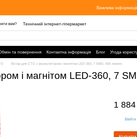
Важлива інформація! Ціни а
Технічний інтернет-гіпермаркет
нити вам?
Обмін та повернення
Контактна інформація
Блог
Угода корист
СТО
Ліхтар для СТО з акумулятором і магнітом LED-360, 7 SMD, 400 люмен
ором і магнітом LED-360, 7 S
1 884
Ввійти
%