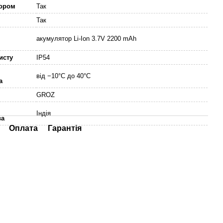
тором
Так
Так
акумулятор Li-Ion 3.7V 2200 mAh
исту
IP54
від −10°C до 40°C
а
GROZ
Індія
ва
Оплата
Гарантія