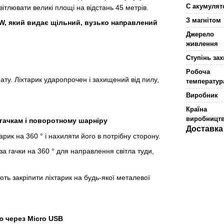
С акумуля
світлювати великі площі на відстань 45 метрів.
З магнітом
W, який видає щільний, вузько направлений
Джерело
живлення
Ступінь зах
Робоча
ату. Ліхтарик ударопрочен і захищений від пилу,
температур
Виробник
Країна
виробницт
 гачкам і поворотному шарніру
Доставка
ик на 360 ° і нахиляти його в потрібну сторону.
за гачки на 360 ° для направлення світла туди,
яють закріпити ліхтарик на будь-якої металевої
ю через Micro USB