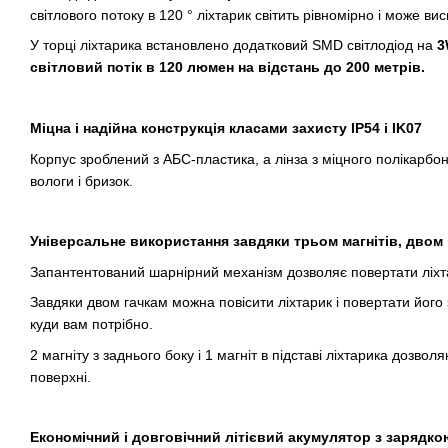
світлового потоку в 120 ° ліхтарик світить рівномірно і може ви
У торці ліхтарика встановлено додатковий SMD світлодіод на
3
світловий потік в 120 люмен на відстань до 200 метрів.
Міцна і надійна конструкція класами захисту IP54 і IK07
Корпус зроблений з АБС-пластика, а лінза з міцного полікарбон
вологи і бризок.
Універсальне використання завдяки трьом магнітів, двом
Запантентований шарнірний механізм дозволяє повертати ліхтар
Завдяки двом гачкам можна повісити ліхтарик і повертати його 
куди вам потрібно.
2 магніту з заднього боку і 1 магніт в підставі ліхтарика дозвол
поверхні.
Економічний і довговічний літієвий акумулятор з зарядко