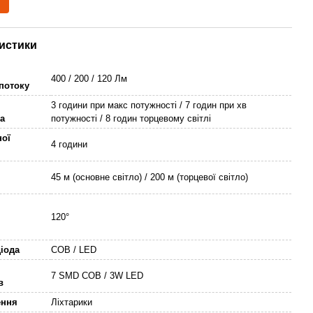
истики
400 / 200 / 120 Лм
 потоку
3 години при макс потужності / 7 годин при хв
а
потужності / 8 годин торцевому світлі
ної
4 години
45 м (основне світло) / 200 м (торцевої світло)
120°
діода
COB / LED
7 SMD COB / 3W LED
в
ення
Ліхтарики